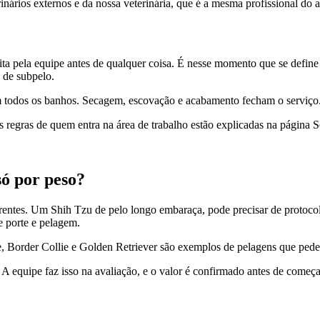
nários externos e da nossa veterinária, que é a mesma profissional do 
a pela equipe antes de qualquer coisa. É nesse momento que se define o 
 de subpelo.
 todos os banhos. Secagem, escovação e acabamento fecham o serviço
as regras de quem entra na área de trabalho estão explicadas na página S
só por peso?
rentes. Um Shih Tzu de pelo longo embaraça, pode precisar de protocol
 porte e pelagem.
dle, Border Collie e Golden Retriever são exemplos de pelagens que pe
A equipe faz isso na avaliação, e o valor é confirmado antes de começa